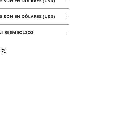
S SON EN DÓLARES (USD)
S SON EN DÓLARES (USD)
NI REEMBOLSOS
o, NO hay cambios, devoluciones ni reembolsos.
prando.