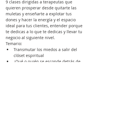
9 clases dirigidas a terapeutas que 
quieren prosperar desde quitarte las 
muletas y enseñarte a explotar tus 
dones y hacer la energía y el espacio 
ideal para tus clientes, entender porque 
te dedicas a lo que te dedicas y llevar tu 
negocio al siguiente nivel.
Temario:
Transmutar los miedos a salir del 
clóset espiritual
¿Qué o quién se esconde detrás de 
tu oficio y de tu cliente?
Descubrir tus dones y tu verdadera 
misión
Bases de un buen terapeuta
LEER MÁS >
Compartir este evento