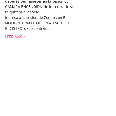
deberás permanecer en la sesión con 
CÁMARA ENCENDIDA, de lo contrario se 
te quitará el acceso.
Ingresa a la sesión de Zomm con EL 
NOMBRE CON EL QUE REALIZASTE TU 
REGISTRO, de lo contrario…
LEER MÁS >
Tickets
Venta finalizada
Tipo de entrada
Mi pase para emprender
Leer más
Precio
USD 65.00