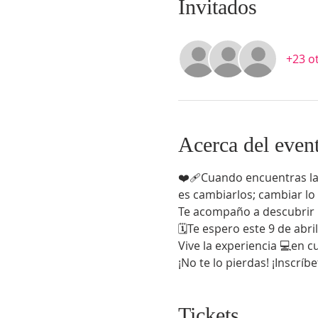
Invitados
+23 o
Acerca del even
❤️‍🩹Cuando encuentras la
es cambiarlos; cambiar lo 
Te acompaño a descubrir l
🗓️Te espero este 9 de abri
Vive la experiencia 💻en 
¡No te lo pierdas! ¡Inscríbe
Tickets