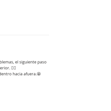
lemas, el siguiente paso 
or. ❤️‍🔥
dentro hacia afuera.🤩