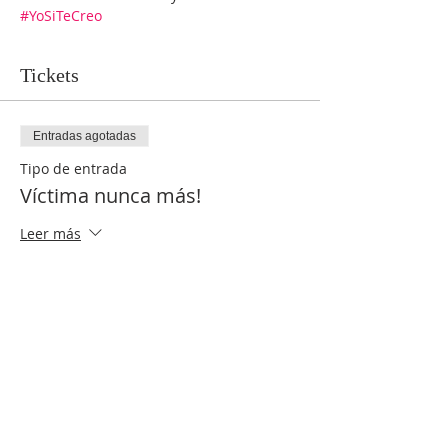
#YoSiTeCreo
Tickets
Entradas agotadas
Tipo de entrada
Víctima nunca más!
Leer más
Precio
USD 0.00
Este evento está agotado
Compartir este evento