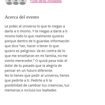
+339 otros invitados
Acerca del evento
Le pides al universo lo que te niegas a 
darte a ti mismo. Y te niegas a darte a ti 
mismo todo lo que realmente quieres 
porque dentro de ti guardas información 
que dice “ser, hacer o tener lo que 
quiero es peligroso. Va en contra de lo 
que me enseñaron en mi familia, no me 
siento merecedor.” O quizá pesa más el 
dolor de tu pasado que la alegría de 
pensar en un futuro diferente.
No le tienes que pedir al universo, tienes 
que pedirte a ti. Pedirte a ti la 
posibilidad de cambiar tus creencias, tus 
memorias e incluso tus lealtades 
familiares. Tienes que pedirte a ti la 
capacidad de convertirte en la persona 
que tienes que ser para recibir y 