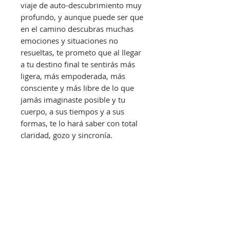
viaje de auto-descubrimiento muy
profundo, y aunque puede ser que
en el camino descubras muchas
emociones y situaciones no
resueltas, te prometo que al llegar
a tu destino final te sentirás más
ligera, más empoderada, más
consciente y más libre de lo que
jamás imaginaste posible y tu
cuerpo, a sus tiempos y a sus
formas, te lo hará saber con total
claridad, gozo y sincronía.
ebook: El peso y las
emociones©
EL PESO Y LAS EMOCIONES©,
DESCARGA TUS ARCHIVOS
Cómo sanar tus problemas de peso desde la