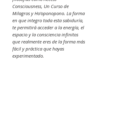
Consciousness, Un Curso de
Milagros y Ho'oponopono. La forma
en que integro toda esta sabiduría,
te permitirá acceder a la energía, el
espacio y la consciencia infinitos
que realmente eres de la forma más
fácil y práctica que hayas
experimentado.
Te sugiero escuchar estos procesos
tantas veces al día como puedas
(incluso puedes ponerlos en
volumen bajo mientras duermes)
hasta que empieces a percibir un
cambio en la energía del tema que
estás desbloqueando.
DESCARGA TUS ARCHIVOS