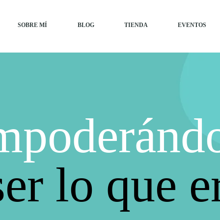
SOBRE MÍ
BLOG
TIENDA
EVENTOS
mpoderándo
ser lo que e