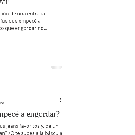
zar
ación de una entrada
 fue que empecé a
co que engordar no...
ura
mpecé a engordar?
us jeans favoritos y, de un
ran? ¿O te subes a la báscula