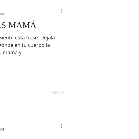
ura
AS MAMÁ
nte esta frase. Déjala
¿Dónde en tu cuerpo la
u mamá y...
ura