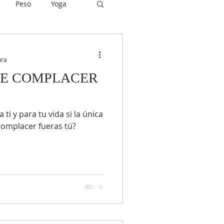
Peso
Yoga
Motivación
ura
DE COMPLACER
ti y para tu vida si la única
complacer fueras tú?