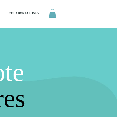
COLABORACIONES
te
res