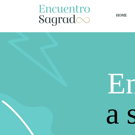
HOME
E
a 