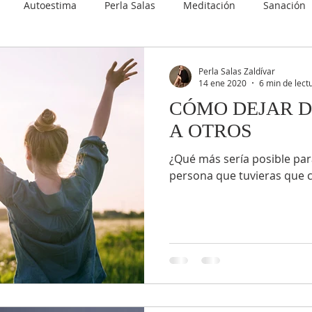
Autoestima
Perla Salas
Meditación
Sanación
cuentro Sagrado
Abundancia
Autoayuda
Adelgazar
Perla Salas Zaldívar
14 ene 2020
6 min de lect
CÓMO DEJAR 
utodescubrimiento
Empoderamiento
A OTROS
¿Qué más sería posible para 
persona que tuvieras que 