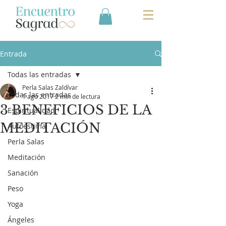
Entrada
Todas las entradas
Perla Salas Zaldívar
Todas las entradas
1 ago 2017
2 min de lectura
3 BENEFICIOS DE LA
Espiritualidad
MEDITACIÓN
Autoestima
Perla Salas
Meditación
Sanación
Peso
Yoga
Ángeles