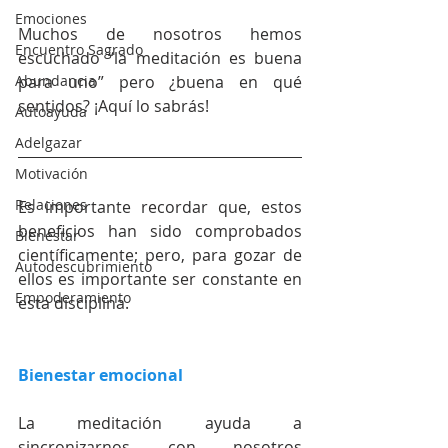
Emociones
Muchos de nosotros hemos 
Encuentro Sagrado
escuchado “la meditación es buena 
para uno” pero ¿buena en qué 
Abundancia
sentidos? ¡Aquí lo sabrás!
Autoayuda
Adelgazar
Motivación
Relaciones
Es importante recordar que, estos 
beneficios han sido comprobados 
Bienestar
científicamente; pero, para gozar de 
Autodescubrimiento
ellos es importante ser constante en 
Empoderamiento
esta disciplina.
Bienestar emocional
La meditación ayuda a 
sincronizarnos con nosotros 