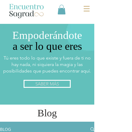
Empoderándote
a ser lo que eres
Tú eres todo lo que existe y fuera de ti no
hay nada, ni siquiera la magia y las
posibilidades que puedes encontrar aquí.
SABER MÁS
Blog
BLOG