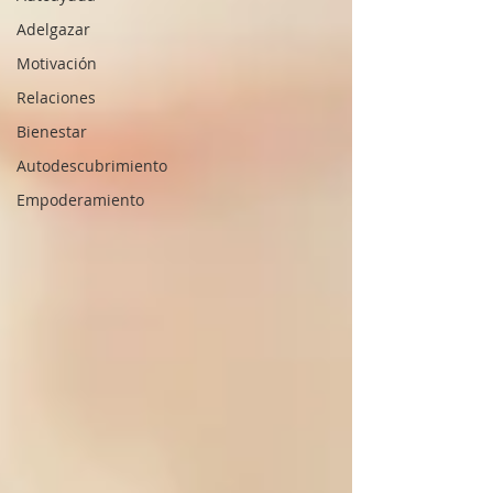
Adelgazar
Motivación
Relaciones
Bienestar
Autodescubrimiento
Empoderamiento